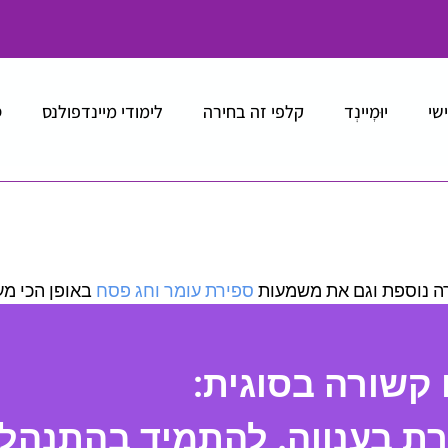
ישי
יוּמׇיינְד
קלפי זה בחירה
לימודי מיינדפולנס
ס
ה נוספת וגם את משמעות
ספירת עומר וחג פסח
באופן הכי מ
 קשורה בסוגית:
 בענווה. להתמיד בהתנהלות