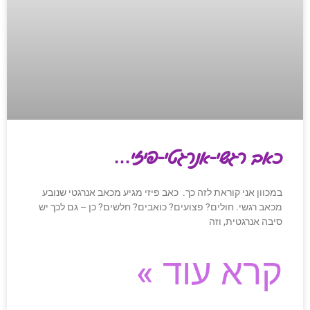
כאב רגשי-אנרגטי-פיזי…
במכוון אני קוראת לזה כך. כאב פיזי מגיע מכאב אנרגטי שנובע
מכאב רגשי. חולים? פצועים? כואבים? חלשים? כן – גם לכך יש
סיבה אנרגטית, וזה
קרא עוד »