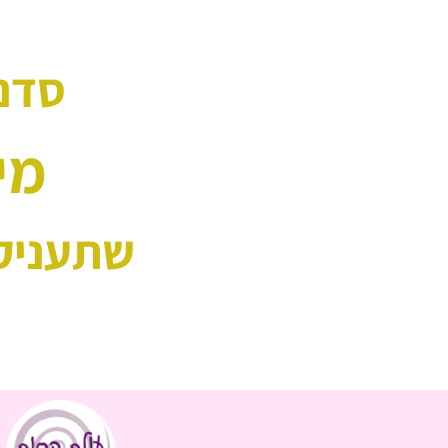
סדנה
מי
שתעניק 