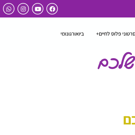
רטוני פלוס לחיים+
ביואורגונומי
שלכם
ם