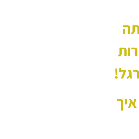
תה
רות
גל!