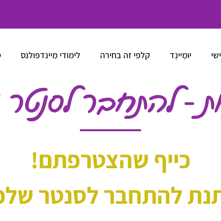
ישי
יוּמׇיינְד
קלפי זה בחירה
לימודי מיינדפולנס
ס
ת - להתחבר לסנטר 
כייף שהצטרפתם!
נת להתחבר לסנטר שלכ