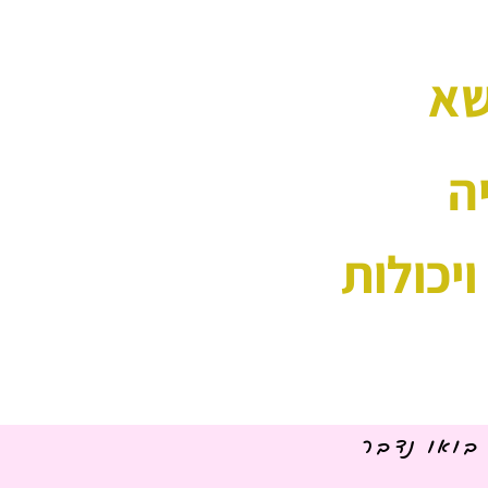
שא 
ה 
יכולות
בואו נדבר