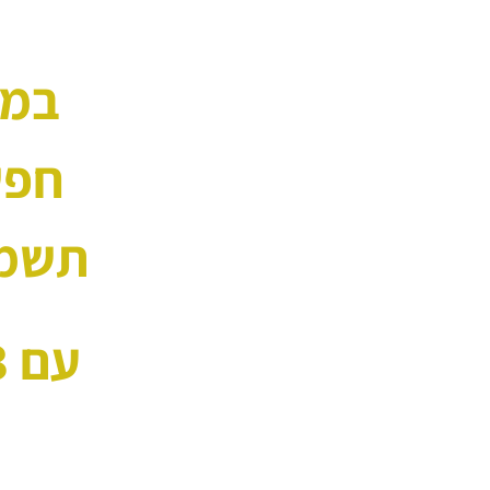
במי
חפשו
תשמר
עם 3 סרטונים הבאים תלמדו איך