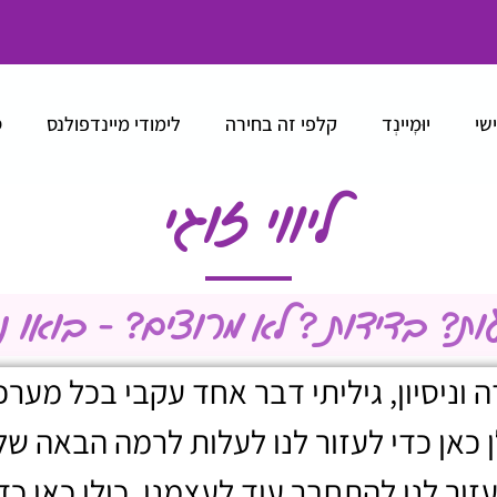
ישי
יוּמׇיינְד
קלפי זה בחירה
לימודי מיינדפולנס
ס
ליווי זוגי
ות? בדידות ? לא מרוצים? - בואו נב
 וניסיון, גיליתי דבר אחד עקבי בכל מערכו
ן כאן כדי לעזור לנו לעלות לרמה הבאה שלנ
לעזור לנו להתחבר עוד לעצמנו,
כולן כאן כד