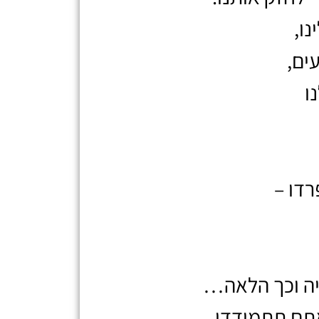
ו,
ים,
ו
רדו –
יה וכך הלאה…
תם תתמודדו.