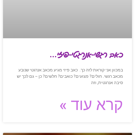
כאב רגשי-אנרגטי-פיזי…
במכוון אני קוראת לזה כך. כאב פיזי מגיע מכאב אנרגטי שנובע
מכאב רגשי. חולים? פצועים? כואבים? חלשים? כן – גם לכך יש
סיבה אנרגטית, וזה
קרא עוד »