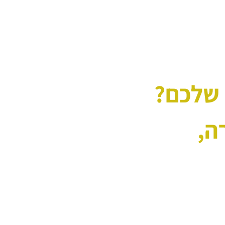
 שלכם?
ה,