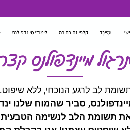
ישי
יוּמׇיינְד
קלפי זה בחירה
לימודי מיינדפולנס
ס
רגול מיינדפולנס קצר
תשומת לב לרגע הנוכחי, ללא שיפוט.
ינדפולנס, סביר שהמוח שלנו ינדו
את תשומת הלב לנשימה הטבעית.